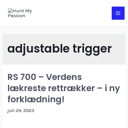
Gå
til
MA
indholdet
ME
adjustable trigger
RS 700 – Verdens
lækreste rettrækker – i ny
forklædning!
juli 24, 2023