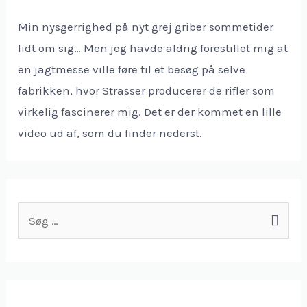
Min nysgerrighed på nyt grej griber sommetider
lidt om sig… Men jeg havde aldrig forestillet mig at
en jagtmesse ville føre til et besøg på selve
fabrikken, hvor Strasser producerer de rifler som
virkelig fascinerer mig. Det er der kommet en lille
video ud af, som du finder nederst.
S
ø
g
e
f