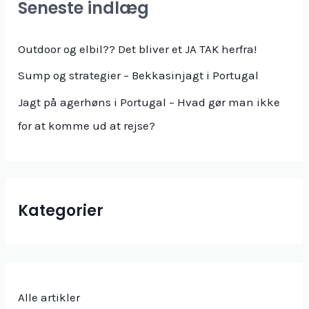
Seneste indlæg
t
e
Outdoor og elbil?? Det bliver et JA TAK herfra!
r
Sump og strategier – Bekkasinjagt i Portugal
:
Jagt på agerhøns i Portugal – Hvad gør man ikke
for at komme ud at rejse?
Kategorier
Alle artikler