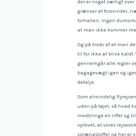
der er noget særligt over 
grænser af forsvinder, n
forhallen. Ingen dumsma
at man ikke kommer med
Og på trods af at man det
til for ikke at blive kal
gennemgår alle regler v
bagagevægt igen og igen 
detalje.
Som almindelig flyrejsen
uden på tøjet, så hvad k
medbringe en riffel og t
oplevet, at vores rejsesti
sprængstoffer og her er s