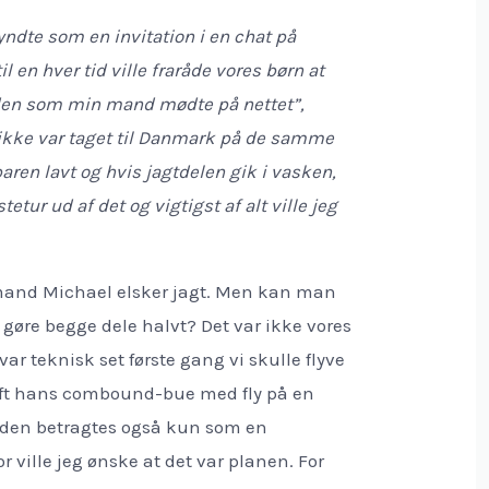
gyndte som en invitation i en chat på
il en hver tid ville fraråde vores børn at
den som min mand mødte på nettet”,
kke var taget til Danmark på de samme
baren lavt og hvis jagtdelen gik i vasken,
tetur ud af det og vigtigst af alt ville jeg
n mand Michael elsker jagt. Men kan man
gøre begge dele halvt? Det var ikke vores
var teknisk set første gang vi skulle flyve
aft hans combound-bue med fly på en
n den betragtes også kun som en
 ville jeg ønske at det var planen. For