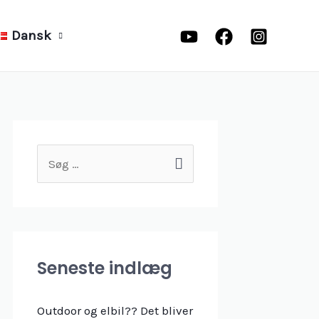
Dansk
S
ø
g
e
f
Seneste indlæg
t
e
Outdoor og elbil?? Det bliver