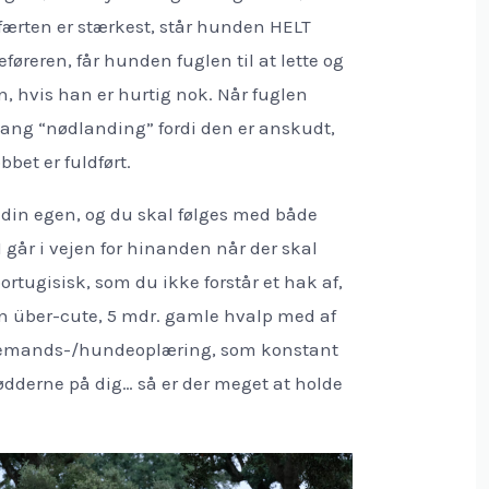
r færten er stærkest, står hunden HELT
eføreren, får hunden fuglen til at lette og
, hvis han er hurtig nok. Når fuglen
 lang “nødlanding” fordi den er anskudt,
bet er fuldført.
din egen, og du skal følges med både
går i vejen for hinanden når der skal
portugisisk, som du ikke forstår et hak af,
in über-cute, 5 mdr. gamle hvalp med af
idemands-/hundeoplæring, som konstant
fødderne på dig… så er der meget at holde