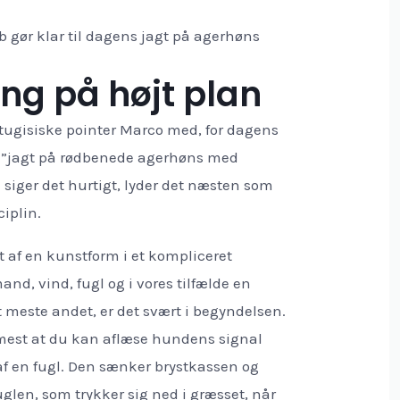
ab gør klar til dagens jagt på agerhøns
ing på højt plan
tugisiske pointer Marco med, for dagens
r ”jagt på rødbenede agerhøns med
siger det hurtigt, lyder det næsten som
ciplin.
dt af en kunstform i et kompliceret
d, vind, fugl og i vores tilfælde en
t meste andet, er det svært i begyndelsen.
mmest at du kan aflæse hundens signal
 af en fugl. Den sænker brystkassen og
glen, som trykker sig ned i græsset, når