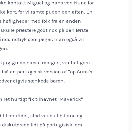
iske kontakt Miguel og hans ven Nuno for
ke kort, før vi ramte puden den aften. Én
le høfligheder med folk fra en anden
 skulle præstere godt nok på den første
tehåndsindtryk som jæger, man også vil
gen.
ls jagtguide næste morgen, var tidligere
Altså en portugisisk version af Top Guns’s
nødvendigvis sænkede baren.
 ret hurtigt fik tilnavnet "Maverick"
 til området, stod vi ud af bilerne og
 diskuterede lidt på portugisisk, om