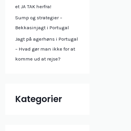
r
et JA TAK herfra!
:
Sump og strategier –
Bekkasinjagt i Portugal
Jagt på agerhøns i Portugal
– Hvad gør man ikke for at
komme ud at rejse?
Kategorier