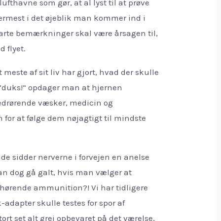
lufthavne som gør, at al lyst til at prøve
ærmest i det øjeblik man kommer ind i
rte bemærkninger skal være årsagen til,
 flyet.
 meste af sit liv har gjort, hvad der skulle
dt ”duks!” opdager man at hjernen
edrørende væsker, medicin og
for at følge dem nøjagtigt til mindste
de sidder nerverne i forvejen en anelse
an dog gå galt, hvis man vælger at
ilhørende ammunition?! Vi har tidligere
k-adapter skulle testes for spor af
tort set alt grej opbevaret på det værelse,