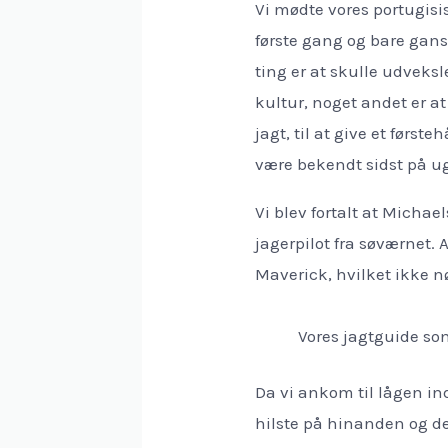
Vi mødte vores portugis
første gang og bare gans
ting er at skulle udveks
kultur, noget andet er at
jagt, til at give et førs
være bekendt sidst på u
Vi blev fortalt at Michae
jagerpilot fra søværnet. 
Maverick, hvilket ikke 
Vores jagtguide som
Da vi ankom til lågen ind
hilste på hinanden og de