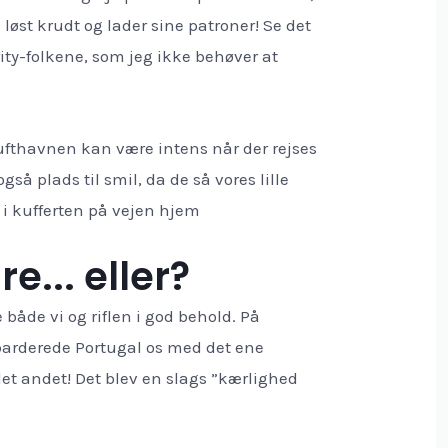
løst krudt og lader sine patroner! Se det
ty-folkene, som jeg ikke behøver at
ufthavnen kan være intens når der rejses
så plads til smil, da de så vores lille
 i kufferten på vejen hjem
e... eller?
både vi og riflen i god behold. På
barderede Portugal os med det ene
et andet! Det blev en slags ”kærlighed