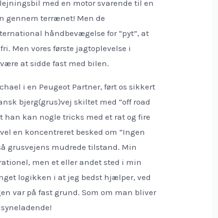
lejningsbil med en motor svarende til en
en gennem terrænet! Men de
ernational håndbevægelse for “pyt”, at
fri. Men vores første jagtoplevelse i
være at sidde fast med bilen.
hael i en Peugeot Partner, ført os sikkert
nsk bjerg(grus)vej skiltet med “off road
at han kan nogle tricks med et rat og fire
evel en koncentreret besked om “Ingen
å grusvejens mudrede tilstand. Min
rationel, men et eller andet sted i min
get logikken i at jeg bedst hjælper, ved
 igen var på fast grund. Som om man bliver
ilsyneladende!