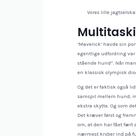
Vores lille jagtselsk
Multitask
‘Maverick’ havde sin por
egentlige udfordring va
stående hund”. Når man 
en klassisk olympisk dis
Og det er faktisk også li
samspil mellem hund, man
ekstra skytte. Og som de
Det kræver først og fre
om, at den har fået fært
nærmest kryber ind på fu