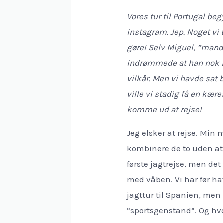
Vores tur til Portugal be
instagram. Jep. Noget vi t
gøre! Selv Miguel, ”man
indrømmede at han nok i
vilkår. Men vi havde sat 
ville vi stadig få en kæres
komme ud at rejse!
Jeg elsker at rejse. Mi
kombinere de to uden at 
første jagtrejse, men det 
med våben. Vi har før h
jagttur til Spanien, me
”sportsgenstand”. Og hvor