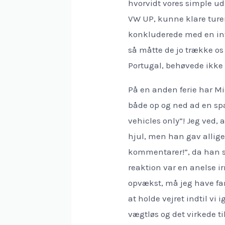
hvorvidt vores simple ud
VW UP, kunne klare tur
konkluderede med en int
så måtte de jo trække os 
Portugal, behøvede ikke 
På en anden ferie har Mic
både op og ned ad en spa
vehicles only”! Jeg ved, 
hjul, men han gav allig
kommentarer!”, da han s
reaktion var en anelse ir
opvækst, må jeg have fan
at holde vejret indtil vi
vægtløs og det virkede t