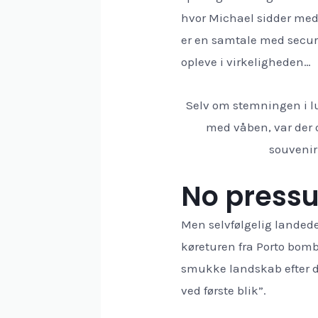
hvor Michael sidder med 
er en samtale med securi
opleve i virkeligheden…
Selv om stemningen i l
med våben, var der og
souvenir
No pressur
Men selvfølgelig landede 
køreturen fra Porto bom
smukke landskab efter d
ved første blik”.