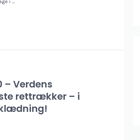
age i …
0 – Verdens
te rettrækker – i
rklædning!
3