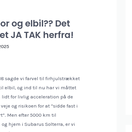
r og elbil?? Det
 et JA TAK herfra!
 2025
18 sagde vi farvel til firhjulstrækket
il elbil, og ind til nu har vi måttet
lidt for livlig acceleration på de
 veje og risikoen for at ”sidde fast i
t”. Men efter 5000 km til
 og hjem i Subarus Solterra, er vi