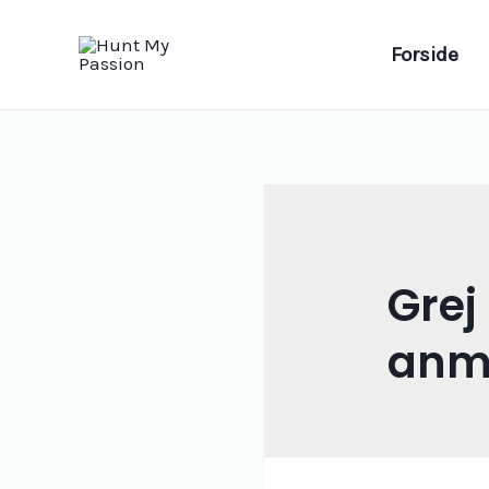
Gå
til
Forside
indholdet
Grej
anm