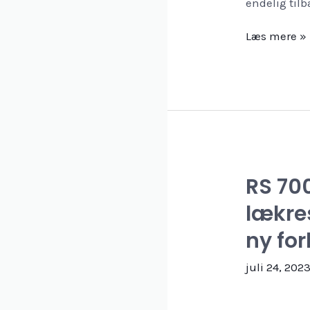
endelig tilb
Outdoor
Læs mere »
og
elbil??
Det
bliver
et
JA
RS 70
TAK
lækres
herfra!
ny fo
juli 24, 202