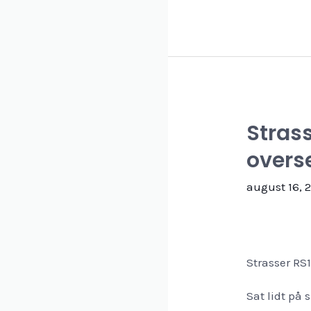
spændende
salonrifler
fra
Bergara
Strass
overse
august 16, 
Strasser RS1
Sat lidt på 