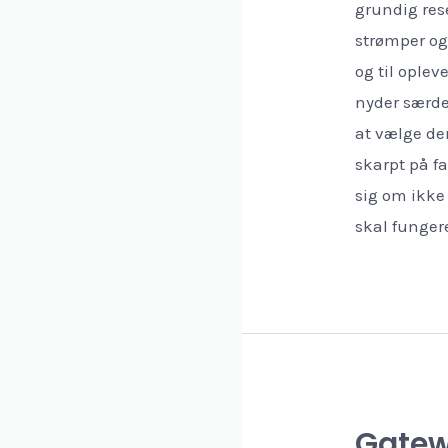
grundig res
strømper og
og til ople
nyder særde
at vælge den
skarpt på fa
sig om ikke 
skal funger
Gatewa