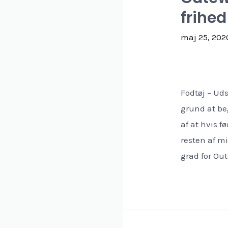
frihed
maj 25, 202
Fodtøj – Uds
grund at be
af at hvis f
resten af m
grad for Out