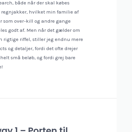
earch, både når der skal købes
 regnjakker, hvilket min familie af
ver som over-kill og andre gange
les godt af. Men når det gælder om
 rigtige riffel, stiller jeg endnu mere
cts og detaljer, fordi det ofte drejer
helt små beløb, og fordi grej bare
e!
y 1 – Porten til