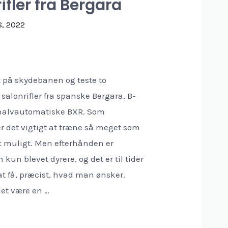
ifler fra Bergara
, 2022
t på skydebanen og teste to
alonrifler fra spanske Bergara, B-
 halvautomatiske BXR. Som
 er det vigtigt at træne så meget som
 muligt. Men efterhånden er
un blevet dyrere, og det er til tider
at få, præcist, hvad man ønsker.
det være en …