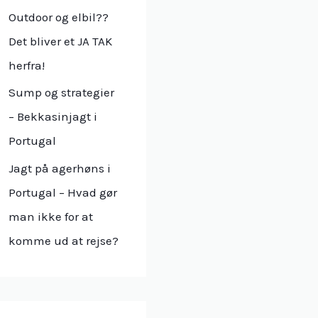
r
Outdoor og elbil??
:
Det bliver et JA TAK
herfra!
Sump og strategier
– Bekkasinjagt i
Portugal
Jagt på agerhøns i
Portugal – Hvad gør
man ikke for at
komme ud at rejse?