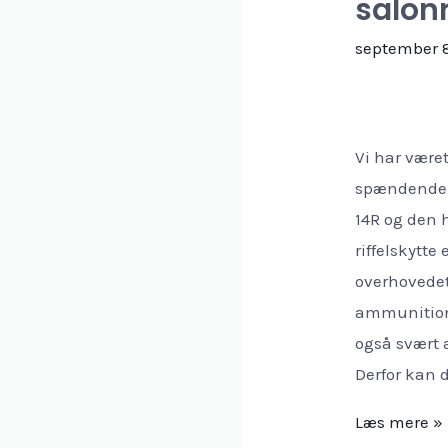
salonr
september 8
Vi har være
spændende s
14R og den
riffelskytte
overhovedet
ammunition k
også svært 
Derfor kan 
To
Læs mere »