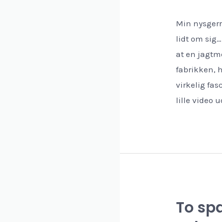
Min nysgerr
lidt om sig…
at en jagtme
fabrikken, h
virkelig fa
lille video 
To s