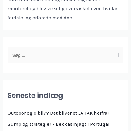
monteret og blev virkelig overrasket over, hvilke
fordele jeg erfarede med den.
S
ø
g
e
f
Seneste indlæg
t
e
Outdoor og elbil?? Det bliver et JA TAK herfra!
r
Sump og strategier – Bekkasinjagt i Portugal