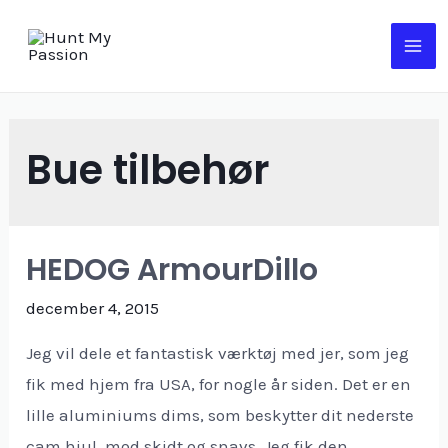
Gå
til
MA
indholdet
ME
Bue tilbehør
HEDOG ArmourDillo
december 4, 2015
Jeg vil dele et fantastisk værktøj med jer, som jeg
fik med hjem fra USA, for nogle år siden. Det er en
lille aluminiums dims, som beskytter dit nederste
cam hjul, mod skidt og snavs. Jeg fik den