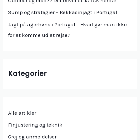
Outdoor og elbil?? Det bliver et JA TAK herfra!
r
Sump og strategier – Bekkasinjagt i Portugal
:
Jagt på agerhøns i Portugal – Hvad gør man ikke
for at komme ud at rejse?
Kategorier
Alle artikler
Finjustering og teknik
Grej og anmeldelser