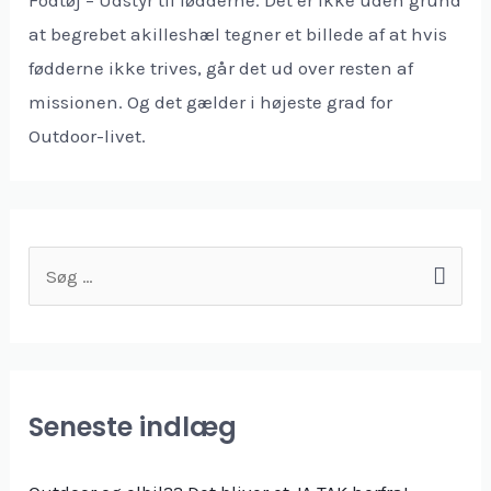
at begrebet akilleshæl tegner et billede af at hvis
fødderne ikke trives, går det ud over resten af
missionen. Og det gælder i højeste grad for
Outdoor-livet.
S
ø
g
e
f
Seneste indlæg
t
e