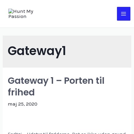
Gå
til
MA
indholdet
ME
Gateway1
Gateway 1 – Porten til
frihed
maj 25, 2020
Fodtøj – Udstyr til fødderne. Det er ikke uden grund