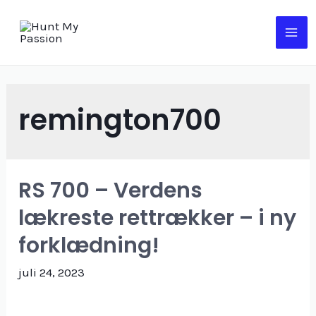
Gå
til
MA
indholdet
ME
remington700
RS 700 – Verdens
lækreste rettrækker – i ny
forklædning!
juli 24, 2023