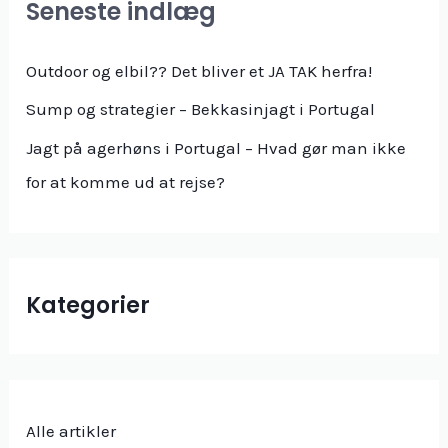
Seneste indlæg
t
e
Outdoor og elbil?? Det bliver et JA TAK herfra!
r
Sump og strategier – Bekkasinjagt i Portugal
:
Jagt på agerhøns i Portugal – Hvad gør man ikke
for at komme ud at rejse?
Kategorier
Alle artikler