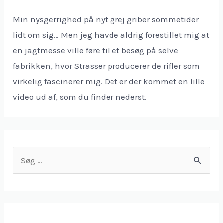
Min nysgerrighed på nyt grej griber sommetider
lidt om sig… Men jeg havde aldrig forestillet mig at
en jagtmesse ville føre til et besøg på selve
fabrikken, hvor Strasser producerer de rifler som
virkelig fascinerer mig. Det er der kommet en lille
video ud af, som du finder nederst.
S
ø
g
e
f