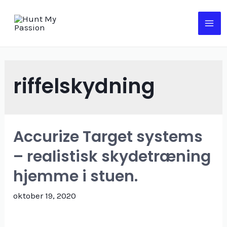
Gå
til
MA
indholdet
ME
riffelskydning
Accurize Target systems
– realistisk skydetræning
hjemme i stuen.
oktober 19, 2020