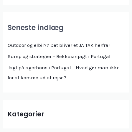
g
e
f
Seneste indlæg
t
e
Outdoor og elbil?? Det bliver et JA TAK herfra!
r
Sump og strategier – Bekkasinjagt i Portugal
:
Jagt på agerhøns i Portugal – Hvad gør man ikke
for at komme ud at rejse?
Kategorier