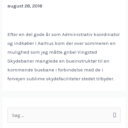
skydetræning
august 28, 2018
hjemme
i
stuen.
Efter en del gode år som Administrativ koordinator
og indkøber i Aarhus kom der over sommeren en
mulighed som jeg måtte gribe! Vingsted
Skydebaner manglede en bueinstruktør til en
kommende buebane i forbindelse med de i
forvejen sublime skydefaciliteter stedet tilbyder.
S
ø