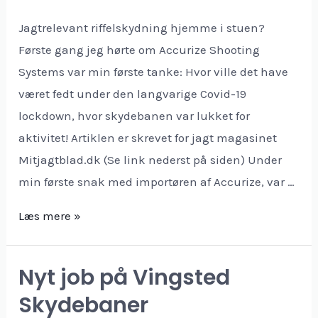
Jagtrelevant riffelskydning hjemme i stuen?
Første gang jeg hørte om Accurize Shooting
Systems var min første tanke: Hvor ville det have
været fedt under den langvarige Covid-19
lockdown, hvor skydebanen var lukket for
aktivitet! Artiklen er skrevet for jagt magasinet
Mitjagtblad.dk (Se link nederst på siden) Under
min første snak med importøren af Accurize, var …
Accurize
Læs mere »
Target
systems
Nyt job på Vingsted
–
Skydebaner
realistisk