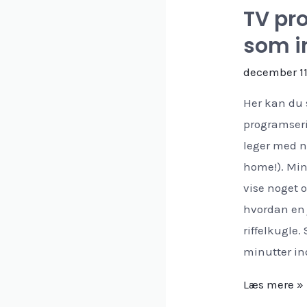
TV pr
som i
december 11
Her kan du 
programser
leger med na
home!). Min 
vise noget
hvordan en j
riffelkugle.
minutter in
TV
Læs mere »
program