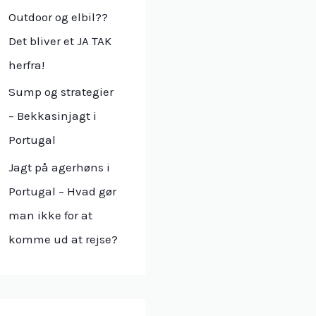
r
Outdoor og elbil??
:
Det bliver et JA TAK
herfra!
Sump og strategier
– Bekkasinjagt i
Portugal
Jagt på agerhøns i
Portugal – Hvad gør
man ikke for at
komme ud at rejse?