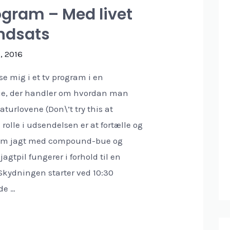
ogram – Med livet
ndsats
, 2016
se mig i et tv program i en
ie, der handler om hvordan man
turlovene (Don\’t try this at
rolle i udsendelsen er at fortælle og
 om jagt med compound-bue og
agtpil fungerer i forhold til en
 Skydningen starter ved 10:30
de …