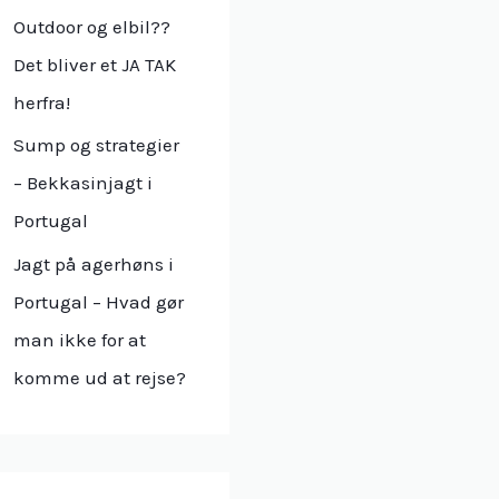
r
Outdoor og elbil??
:
Det bliver et JA TAK
herfra!
Sump og strategier
– Bekkasinjagt i
Portugal
Jagt på agerhøns i
Portugal – Hvad gør
man ikke for at
komme ud at rejse?