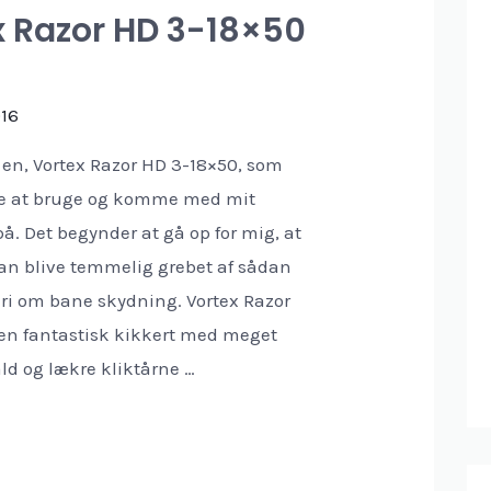
x Razor HD 3-18×50
)
016
t en, Vortex Razor HD 3-18×50, som
re at bruge og komme med mit
å. Det begynder at gå op for mig, at
n blive temmelig grebet af sådan
ri om bane skydning. Vortex Razor
 en fantastisk kikkert med meget
ald og lækre kliktårne …