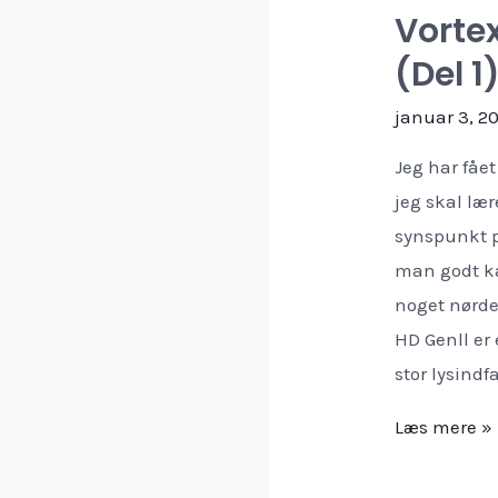
Vorte
(Del 1
januar 3, 2
Jeg har fåe
jeg skal læ
synspunkt p
man godt ka
noget nørde
HD Genll er
stor lysindf
Vortex
Læs mere »
Razor
HD