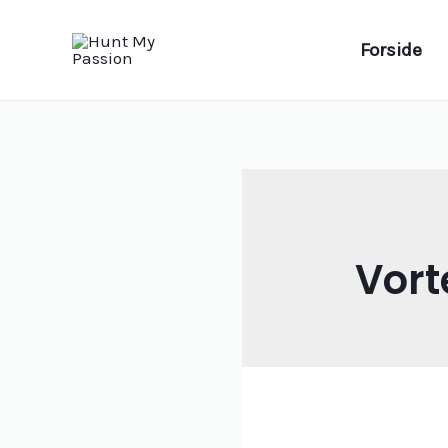
Gå
til
Forside
indholdet
Vort