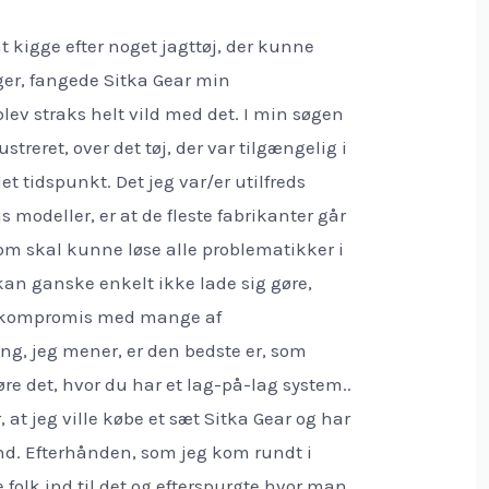
t kigge efter noget jagttøj, der kunne
ger, fangede Sitka Gear min
ev straks helt vild med det. I min søgen
frustreret, over det tøj, der var tilgængelig i
 tidspunkt. Det jeg var/er utilfreds
js modeller, er at
de fleste fabrikanter går
 som skal kunne løse alle problematikker i
 kan ganske enkelt ikke lade sig gøre,
å kompromis med mange af
ng, jeg mener, er den bedste er, som
øre det, hvor du har et lag-på-lag system..
, at jeg ville købe et sæt Sitka Gear og har
und. Efterhånden, som jeg kom rundt i
 folk ind til det og efterspurgte hvor man