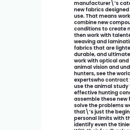
manufacturer\’s cata
new fabrics designed s
use. That means worki
combine new compound
conditions to creat
then work with talent
weaving and laminati
fabrics that are lighte
durable, and ultimate
work with optical and 
animal vision and un
hunters, see the worl
experts
who contract f
use the animal study 
effective hunting
con
assemble these new f
solve the problems we
that\’s just the begin
personal limits with t
identify even the tini