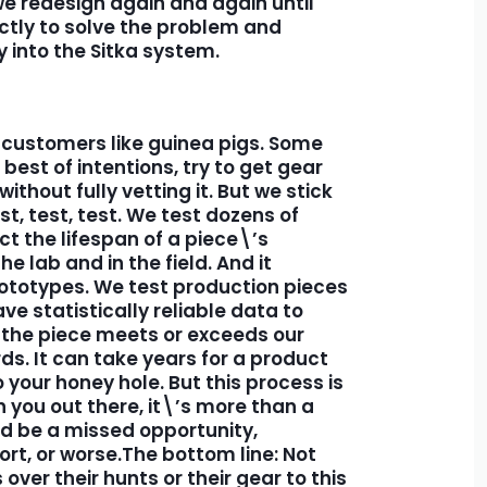
we redesign again and again until
ctly to solve the problem and
 into the Sitka system.
t customers like guinea pigs. Some
best of intentions, try to get gear
ithout fully vetting it. But we stick
st, test, test. We test dozens of
t the lifespan of a piece\’s
the lab and in the field. And it
ototypes. We test production pieces
ve statistically reliable data to
t the piece meets or exceeds our
. It can take years for a product
 your honey hole. But this process is
on you out there, it\’s more than a
uld be a missed opportunity,
t, or worse.The bottom line: Not
over their hunts or their gear to this