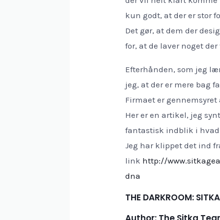
kun godt, at der er stor f
Det gør, at dem der desig
for, at de laver noget der
Efterhånden, som jeg lær
jeg, at der er mere bag 
Firmaet er gennemsyret a
Her er en artikel, jeg sy
fantastisk indblik i hvad
Jeg har klippet det ind fr
link
http://www.sitkage
dna
THE DARKROOM: SITKA
Author:
The Sitka Te