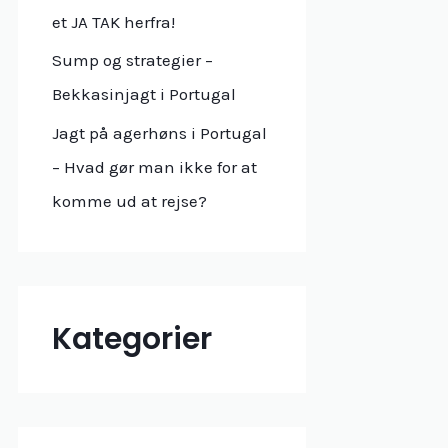
r
et JA TAK herfra!
:
Sump og strategier –
Bekkasinjagt i Portugal
Jagt på agerhøns i Portugal
– Hvad gør man ikke for at
komme ud at rejse?
Kategorier