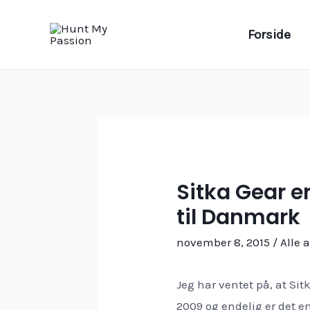
Gå
til
Forside
indholdet
Sitka Gear 
til Danmark
november 8, 2015
/
Alle a
Jeg har ventet på, at Si
2009 og endelig er det en 