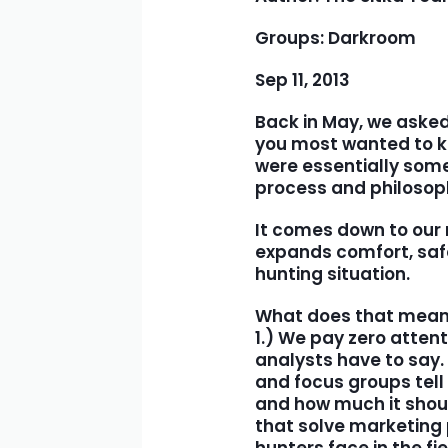
Groups:
Darkroom
Sep 11, 2013
Back in May, we asked
you most wanted to kn
were essentially some 
process and philoso
It comes down to our 
expands comfort, safe
hunting situation.
What does that mea
1.) We pay zero atten
analysts have to say.
and focus groups tel
and how much it shoul
that solve marketing 
hunters face in the fi