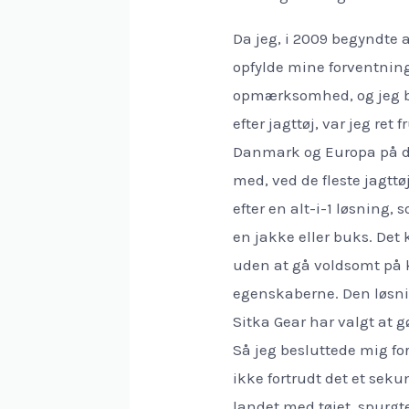
Da jeg, i 2009 begyndte a
opfylde mine forventnin
opmærksomhed, og jeg bl
efter jagttøj, var jeg ret 
Danmark og Europa på det
med, ved de fleste jagttø
efter en alt-i-1 løsning,
en jakke eller buks. Det
uden at gå voldsomt p
egenskaberne. Den løsni
Sitka Gear har valgt at g
Så jeg besluttede mig for
ikke fortrudt det et sek
landet med tøjet, spurgte