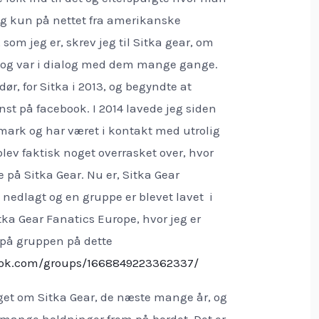
g kun på nettet fra amerikanske
 som jeg er, skrev jeg til Sitka gear, om
 og var i dialog med dem mange gange.
r, for Sitka i 2013, og begyndte at
st på facebook. I 2014 lavede jeg siden
mark og har været i kontakt med utrolig
ev faktisk noget overrasket over, hvor
 på Sitka Gear. Nu er, Sitka Gear
nedlagt og en gruppe er blevet lavet i
tka Gear Fanatics Europe, hvor jeg er
 på gruppen på dette
ook.com/groups/1668849223362337/
get om Sitka Gear, de næste mange år, og
 mange holdninger frem på bordet. Det er