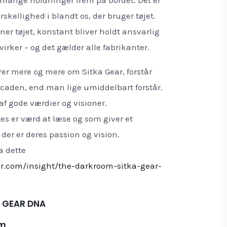
orskellighed i blandt os, der bruger tøjet.
ner tøjet, konstant bliver holdt ansvarlig
 virker – og det gælder alle fabrikanter.
er mere og mere om Sitka Gear, forstår
facaden, end man lige umiddelbart forstår.
f gode værdier og visioner.
ntes er værd at læse og som giver et
 der er deres passion og vision.
a dette
ar.com/insight/the-darkroom-sitka-gear-
 GEAR DNA
am