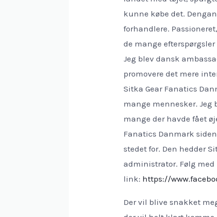
kunne købe det. Dengan
forhandlere. Passioneret,
de mange efterspørgsler
Jeg blev dansk ambassadø
promovere det mere inten
Sitka Gear Fanatics Dan
mange mennesker. Jeg bl
mange der havde fået øje
Fanatics Danmark siden 
stedet for. Den hedder Si
administrator. Følg med
link:
https://www.faceb
Der vil blive snakket me
der vil helt klart komme