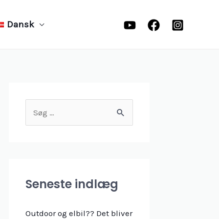
Dansk
S
ø
g
e
f
Seneste indlæg
t
e
Outdoor og elbil?? Det bliver