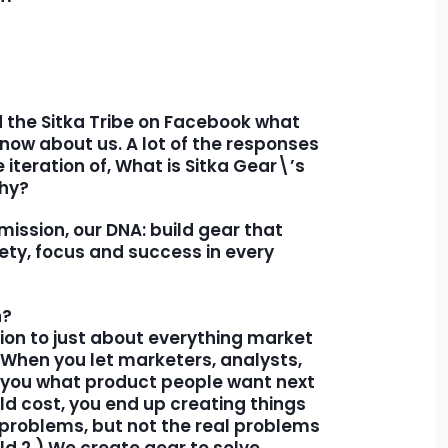
 the Sitka Tribe on Facebook what
ow about us. A lot of the responses
iteration of, What is Sitka Gear\’s
phy?
mission, our DNA: build gear that
ty, focus and success in every
n?
tion to just about everything market
 When you let marketers, analysts,
l you what product people want next
d cost, you end up creating things
problems, but not the real problems
eld.2.) We create gear to solve