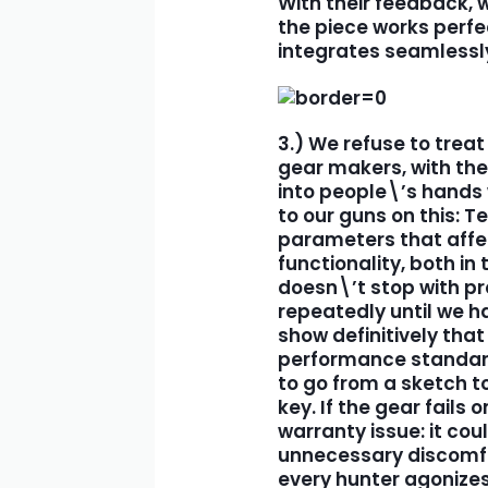
With their feedback, 
the piece works perfe
integrates seamlessly
3.) We refuse to trea
gear makers, with the 
into people\’s hands w
to our guns on this: Te
parameters that affec
functionality, both in 
doesn\’t stop with pr
repeatedly until we ha
show definitively tha
performance standards
to go from a sketch to
key. If the gear fails 
warranty issue: it co
unnecessary discomfor
every hunter agonizes 