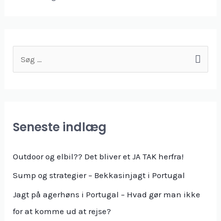
S
ø
g
e
f
Seneste indlæg
t
e
Outdoor og elbil?? Det bliver et JA TAK herfra!
r
Sump og strategier – Bekkasinjagt i Portugal
:
Jagt på agerhøns i Portugal – Hvad gør man ikke
for at komme ud at rejse?