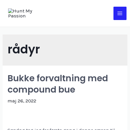
rådyr
Bukke forvaltning med
compound bue
maj 26, 2022
Søndag tog jeg for første gang i denne sæson til