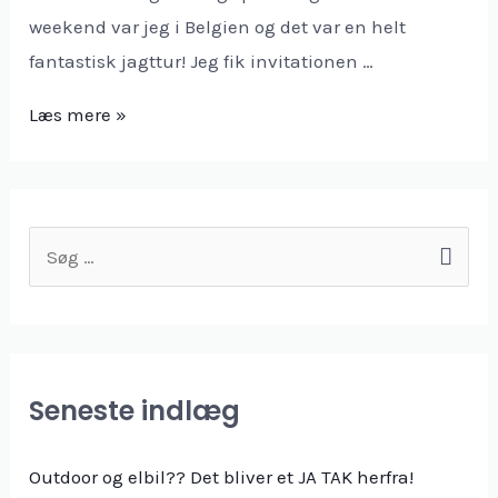
weekend var jeg i Belgien og det var en helt
fantastisk jagttur! Jeg fik invitationen …
Drivjagt
Læs mere »
i
Belgien
S
ø
g
e
f
Seneste indlæg
t
e
Outdoor og elbil?? Det bliver et JA TAK herfra!