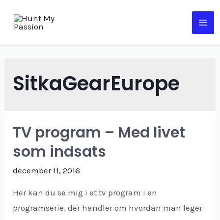
Gå
til
MA
indholdet
ME
SitkaGearEurope
TV program – Med livet
som indsats
december 11, 2016
Her kan du se mig i et tv program i en
programserie, der handler om hvordan man leger