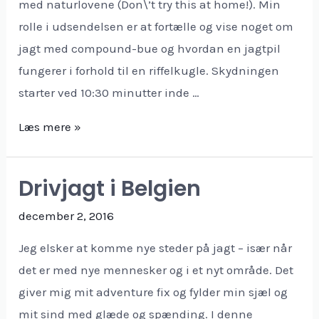
med naturlovene (Don\’t try this at home!). Min
rolle i udsendelsen er at fortælle og vise noget om
jagt med compound-bue og hvordan en jagtpil
fungerer i forhold til en riffelkugle. Skydningen
starter ved 10:30 minutter inde …
TV
Læs mere »
program
–
Drivjagt i Belgien
Med
livet
december 2, 2016
som
Jeg elsker at komme nye steder på jagt – især når
indsats
det er med nye mennesker og i et nyt område. Det
giver mig mit adventure fix og fylder min sjæl og
mit sind med glæde og spænding. I denne