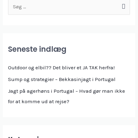
S
ø
g
e
f
Seneste indlæg
t
e
Outdoor og elbil?? Det bliver et JA TAK herfra!
r
Sump og strategier – Bekkasinjagt i Portugal
:
Jagt på agerhøns i Portugal – Hvad gør man ikke
for at komme ud at rejse?