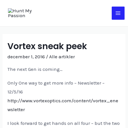
Gå
til
MA
indholdet
ME
Vortex sneak peek
december 1, 2016
/
Alle artikler
The next Gen is coming…
Only One way to get more info – Newsletter –
12/5/16
http://www.vortexoptics.com/content/vortex_ene
wsletter
I look forward to get hands on all four – but the two