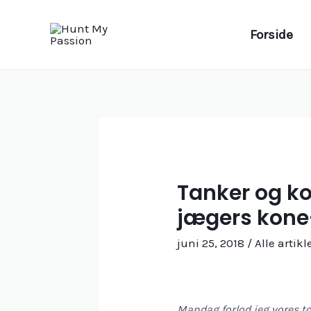
Gå
til
Forside
indholdet
Tanker og k
jægers kone
juni 25, 2018
/
Alle artikl
Mandag forlod jeg vores to