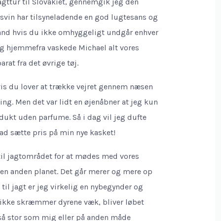
agttur til Slovakiet, gennemgik jeg den
dsvin har tilsyneladende en god lugtesans og
tand hvis du ikke omhyggeligt undgår enhver
tog hjemmefra vaskede Michael alt vores
rat fra det øvrige tøj.
vis du lover at trække vejret gennem næsen
ing. Men det var lidt en øjenåbner at jeg kun
dukt uden parfume. Så i dag vil jeg dufte
rad sætte pris på min nye kasket!
il jagtområdet for at mødes med vores
 en anden planet. Det går merer og mere op
til jagt er jeg virkelig en nybegynder og
t ikke skræmmer dyrene væk, bliver løbet
 så stor som mig eller på anden måde