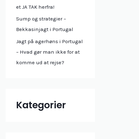
r
et JA TAK herfra!
:
Sump og strategier –
Bekkasinjagt i Portugal
Jagt på agerhøns i Portugal
– Hvad gør man ikke for at
komme ud at rejse?
Kategorier