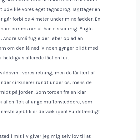
 at udvikle vores eget tegnsprog. Iagttager en
er går forbi os 4 meter under mine fødder. En
, bare en sms om at han elsker mig. Fugle
 Andre små fugle der løber op ad en
om om den lå ned. Vinden gynger blidt med
r heldigvis allerede fået en lur.
ildsvin i vores retning, men de får fært af
hinder cirkulerer rundt under os, mens de
smidt på jorden. Som torden fra en klar
k af en flok af unge muflonvæddere, som
I næste øjeblik er de væk igen! Fuldstændigt
sted i mit liv giver jeg mig selv lov til at