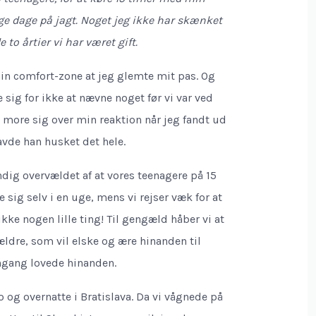
ge dage på jagt. Noget jeg ikke har skænket
o årtier vi har været gift.
in comfort-zone at jeg glemte mit pas. Og
ig for ikke at nævne noget før vi var ved
 more sig over min reaktion når jeg fandt ud
avde han husket det hele.
dig overvældet af at vores teenagere på 15
e sig selv i en uge, mens vi rejser væk for at
kke nogen lille ting! Til gengæld håber vi at
ldre, som vil elske og ære hinanden til
engang lovede hinanden.
o og overnatte i Bratislava. Da vi vågnede på