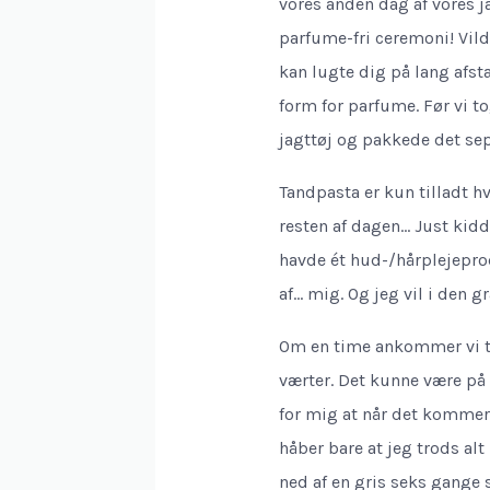
vores anden dag af vores j
parfume-fri ceremoni! Vil
kan lugte dig på lang afs
form for parfume. Før vi 
jagttøj og pakkede det sepa
Tandpasta er kun tilladt h
resten af dagen… Just kidd
havde ét hud-/hårplejepro
af… mig. Og jeg vil i den g
Om en time ankommer vi t
værter. Det kunne være på
for mig at når det kommer 
håber bare at jeg trods al
ned af en gris seks gange