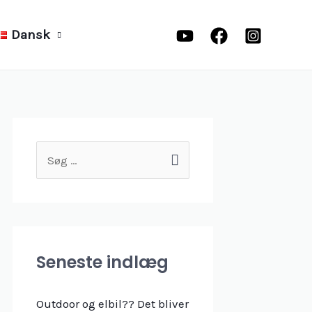
Dansk
S
ø
g
e
f
Seneste indlæg
t
e
Outdoor og elbil?? Det bliver