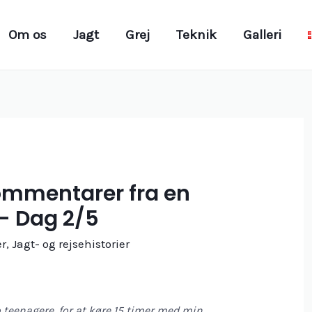
Om os
Jagt
Grej
Teknik
Galleri
ommentarer fra en
- Dag 2/5
er
,
Jagt- og rejsehistorier
 teenagere, for at køre 15 timer med min