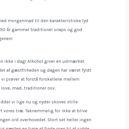
ed morgenmad til den karakteristiske lyd
n 50 år gammel traditionel snaps og god
genen!
en ikke i dag! Alkohol giver en udmærket
det af gæstfriheden og dagen har været fyldt
s vi prøver at forstå forskellene mellem
 love, mad, traditioner osv.
idder vi lige nu og nyder skoves stille
rt vores træ. Taknemmelig for ikke at blive
 Ingen ord overhovedet. Stort set heller ingen
 næsten en time at finde roen til at sidde