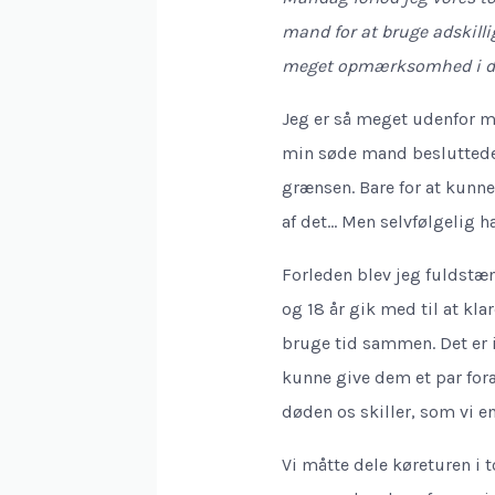
mand for at bruge adskilli
meget opmærksomhed i de t
Jeg er så meget udenfor m
min søde mand besluttede s
grænsen. Bare for at kunne
af det… Men selvfølgelig h
Forleden blev jeg fuldstæn
og 18 år gik med til at klar
bruge tid sammen. Det er i
kunne give dem et par foræ
døden os skiller, som vi 
Vi måtte dele køreturen i t