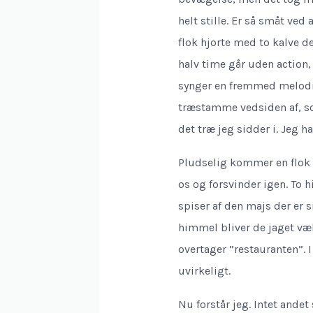
helt stille. Er så småt ved
flok hjorte med to kalve d
halv time går uden action
synger en fremmed melodi.
træstamme vedsiden af, s
det træ jeg sidder i. Jeg ha
Pludselig kommer en flok v
os og forsvinder igen. To 
spiser af den majs der er 
himmel bliver de jaget væ
overtager ”restauranten”. 
uvirkeligt.
Nu forstår jeg. Intet andet 