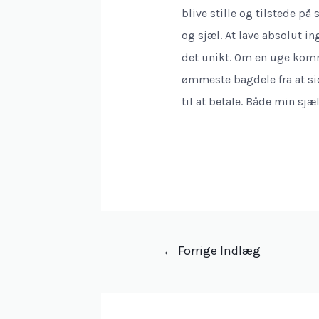
blive stille og tilstede p
og sjæl. At lave absolut i
det unikt. Om en uge kom
ømmeste bagdele fra at sidd
til at betale. Både min sj
Indlægsnavigation
←
Forrige Indlæg