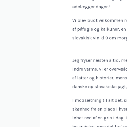
ødelægger dagen!
Vi blev budt velkommen m
af påfugle og kalkuner, e
slovakisk vin kl 9 om mor
Jeg fryser næsten altid, m
indre varme. Vi er overvæl
af latter og historier, men
danske og slovakiske jagt,
I modsætning til alt det, s
skønhed fra en plads i hve
løbet ned af en gris i dag.
bevægelse, men det tog mig